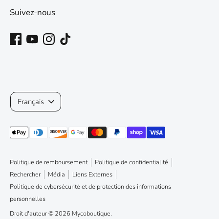
Suivez-nous
Langue
Français
Méthodes
de
paiement
Politique de remboursement
Politique de confidentialité
acceptées
Rechercher
Média
Liens Externes
Politique de cybersécurité et de protection des informations
personnelles
Droit d'auteur © 2026
Mycoboutique
.