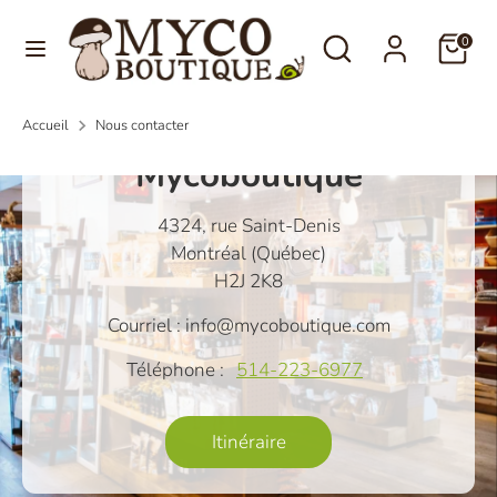
Passer
Langue
Rechercher
Recherche
au
0
Français
dans
contenu
la
Recherche
Rechercher
boutique
Accueil
Nous contacter
dans
Mycoboutique
la
boutique
4324, rue Saint-Denis
Montréal (Québec)
H2J 2K8
Courriel : info@mycoboutique.com
Téléphone :
514-223-6977
Itinéraire