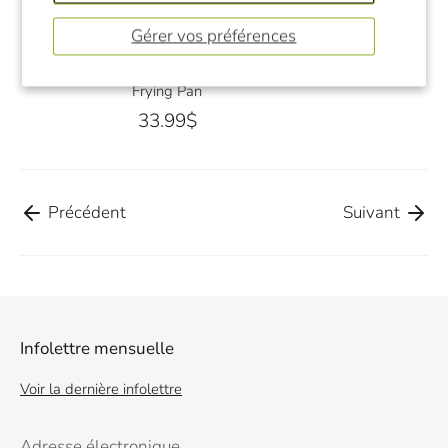
Gérer vos préférences
Wild Mushroom Cookbook: Soups, Stir-Fries,
and Full Courses from the Forest to the
Frying Pan
33.99$
Précédent
Suivant
Infolettre mensuelle
Voir la dernière infolettre
Adresse électronique