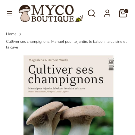
Skip
Language
Search
Search
to
0
English
our
content
store
Search
Search
Home
our
Cultiver ses champignons. Manuel pour le jardin, le balcon, la cuisine et
store
la cave