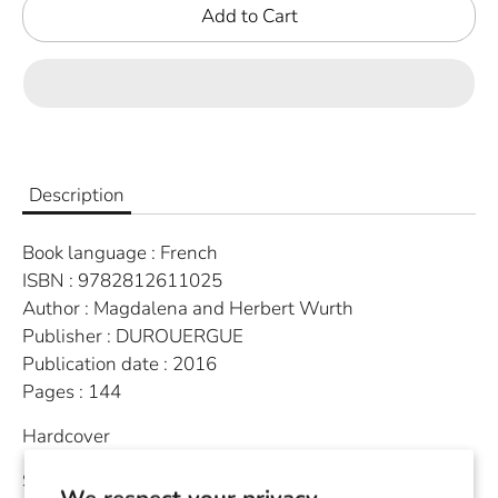
Add to Cart
Description
Book language : French
ISBN :
9782812611025
Author : Magdalena and Herbert Wurth
Publisher :
DUROUERGUE
Publication date :
2016
Pages :
144
Hardcover
Shiitakés, Pleurotes, Reishi ou Champignons de
We respect your privacy.